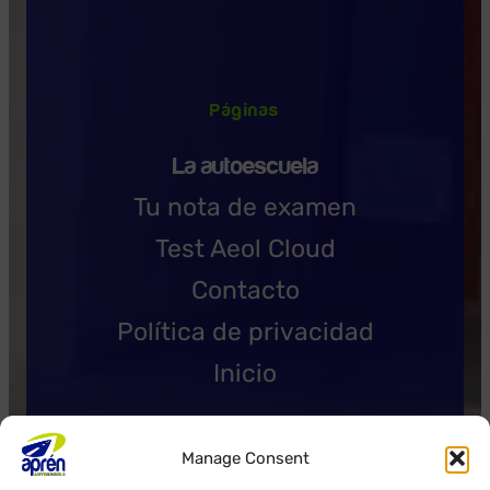
Páginas
La autoescuela
Tu nota de examen
Test Aeol Cloud
Contacto
Política de privacidad
Inicio
Manage Consent